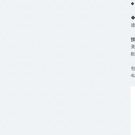
◆
美
欧
4