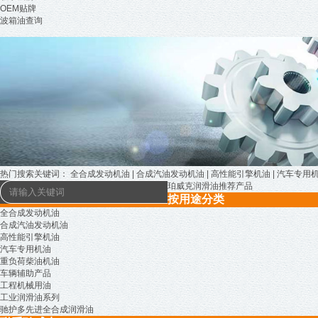
OEM贴牌
波箱油查询
热门搜索关键词：
全合成发动机油
|
合成汽油发动机油
|
高性能引擎机油
|
汽车专用
珀威克润滑油推荐产品
按用途分类
全合成发动机油
合成汽油发动机油
高性能引擎机油
汽车专用机油
重负荷柴油机油
车辆辅助产品
工程机械用油
工业润滑油系列
驰护多先进全合成润滑油