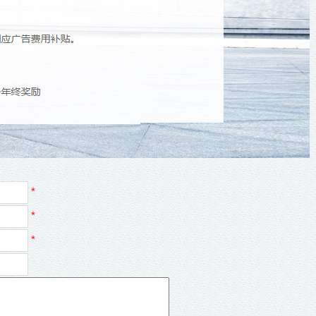
*
*
*