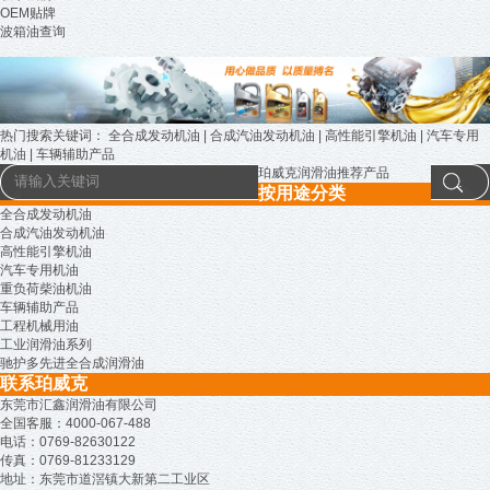
OEM贴牌
波箱油查询
热门搜索关键词：
全合成发动机油
|
合成汽油发动机油
|
高性能引擎机油
|
汽车专用
机油
|
车辆辅助产品
珀威克润滑油推荐产品
按用途分类
全合成发动机油
合成汽油发动机油
高性能引擎机油
汽车专用机油
重负荷柴油机油
车辆辅助产品
工程机械用油
工业润滑油系列
驰护多先进全合成润滑油
联系珀威克
东莞市汇鑫润滑油有限公司
全国客服：4000-067-488
电话：0769-82630122
传真：0769-81233129
地址：东莞市道滘镇大新第二工业区