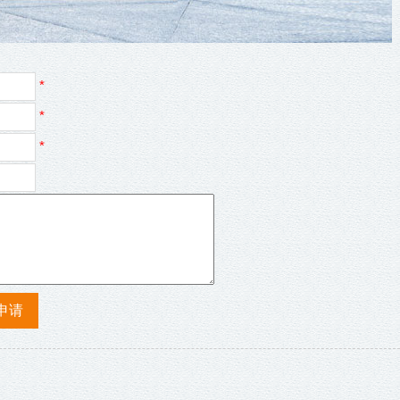
*
*
*